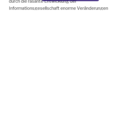
durch die rasante Entwicklung der
Informationsgesellschaft enorme Veränderungen
erfahren und immer mehr Beziehungsort werden, an dem
sich Menschen austauschen, unterstützen und
gegenseitig bereichern.
Das lebenslange Lernen als Freude und Bereicherung zu