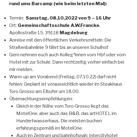
rund ums Barcamp (wie beim letzten Mal):
Termin:
Samstag, 08.10.2022 von 9 – 16 Uhr
Ort:
Gemeinschaftsschule A.W.Francke
,
Apollostraße 15, 39118
Magdeburg
Anreise mit den öffentlichen Verkehrsmitteln: Die
Straßenbahnlinie 9 fährt bis an unseren Schulhof.
Gern nehmen euch auch Kolleg*innen vom Hbf oder vom
Hotel mit zur Schule. Dann rechtzeitig vorher einfach bei
mir melden.
Warm-up am Vorabend (Freitag, 07.10.22) darf nicht
fehlen: Geplant ist voraussichtlich wieder im Steakhaus
Toro Grosso am Elbufer um 18.00.
Übernachtungsempfehlungen:
Gleich in der Nähe vom Toro Grosso liegt das
MotelOne, aber auch das B&B, das artHOTEL im
Hundertwasserhaus. Die meisten buchen
erfahrungsgemäß im MotelOne.
Auch im Zentrum und bahnhofsnah: Intercityhotel