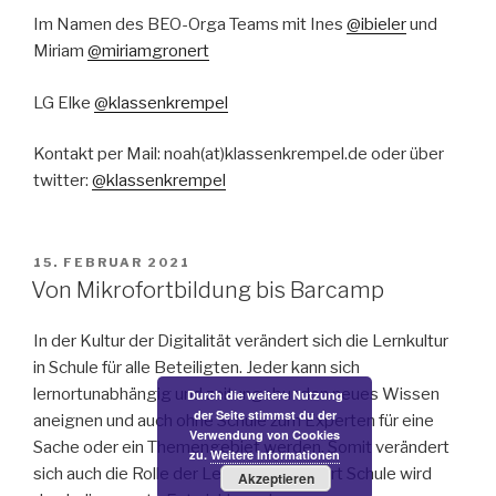
Im Namen des BEO-Orga Teams mit Ines
@ibieler
und
Miriam
@miriamgronert
LG Elke
@
klassenkrempel
Kontakt per Mail: noah(at)klassenkrempel.de oder über
twitter:
@klassenkrempel
VERÖFFENTLICHT
15. FEBRUAR 2021
AM
Von Mikrofortbildung bis Barcamp
In der Kultur der Digitalität verändert sich die Lernkultur
in Schule für alle Beteiligten. Jeder kann sich
lernortunabhängig und zeitungebunden neues Wissen
Durch die weitere Nutzung
der Seite stimmst du der
aneignen und auch ohne Schule zum Experten für eine
Verwendung von Cookies
Sache oder ein Themengebiet werden. Somit verändert
zu.
Weitere Informationen
sich auch die Rolle der Lehrkräfte. Der Ort Schule wird
Akzeptieren